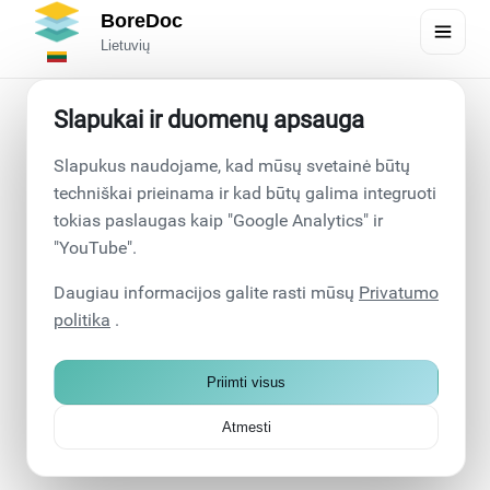
BoreDoc
Lietuvių
Slapukai ir duomenų apsauga
BoreDoc - skaitmeninė
Slapukus naudojame, kad mūsų svetainė būtų
gręžimo dokumentacija.
techniškai prieinama ir kad būtų galima integruoti
tokias paslaugas kaip "Google Analytics" ir
Paprasta. Neprisijungus prie
"YouTube".
interneto. Patikima.
Daugiau informacijos galite rasti mūsų
Privatumo
politika
.
Naudodami "BoreDoc" galite įrašyti gręžimo duomenis
tiesiogiai vietoje - struktūrizuotai, mobiliai ir be
Priimti visus
popierizmo. Programėlė sukuria spausdinti paruoštas
ataskaitas, taip pat veikia neprisijungus prie interneto ir
Atmesti
saugo jūsų duomenis pagal BDAR.