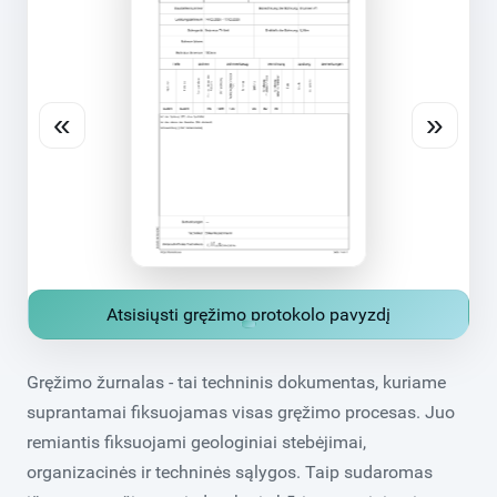
«
»
Atsisiųsti gręžimo protokolo pavyzdį
Gręžimo žurnalas - tai techninis dokumentas, kuriame
suprantamai fiksuojamas visas gręžimo procesas. Juo
remiantis fiksuojami geologiniai stebėjimai,
organizacinės ir techninės sąlygos. Taip sudaromas