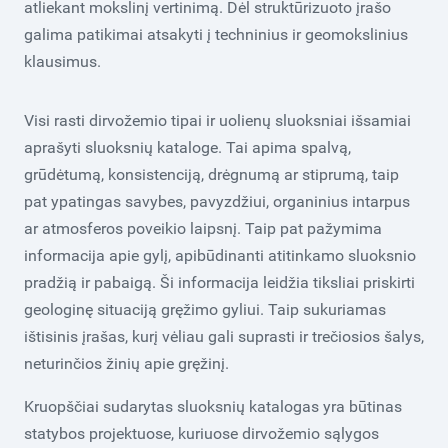
atliekant mokslinį vertinimą. Dėl struktūrizuoto įrašo
galima patikimai atsakyti į techninius ir geomokslinius
klausimus.
Visi rasti dirvožemio tipai ir uolienų sluoksniai išsamiai
aprašyti sluoksnių kataloge. Tai apima spalvą,
grūdėtumą, konsistenciją, drėgnumą ar stiprumą, taip
pat ypatingas savybes, pavyzdžiui, organinius intarpus
ar atmosferos poveikio laipsnį. Taip pat pažymima
informacija apie gylį, apibūdinanti atitinkamo sluoksnio
pradžią ir pabaigą. Ši informacija leidžia tiksliai priskirti
geologinę situaciją gręžimo gyliui. Taip sukuriamas
ištisinis įrašas, kurį vėliau gali suprasti ir trečiosios šalys,
neturinčios žinių apie gręžinį.
Kruopščiai sudarytas sluoksnių katalogas yra būtinas
statybos projektuose, kuriuose dirvožemio sąlygos