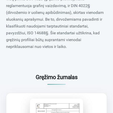
reglamentuoja grafinį vaizdavimą, ir DIN 4022§
(dirvožemio ir uolienų apibūdinimas), skirtas vienodam
sluoksnių aprašymui. Be to, dirvožemiams pavadinti ir
klasifikuoti naudojami tarptautiniai standartai,
pavyzdžiui, ISO 14688§. Šie standartai užtikrina, kad
gręžinių profiliai būtų suprantami vienodai
nepriklausomai nuo vietos ir laiko.
Gręžimo žurnalas