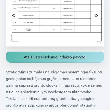
«
»
Atsisiųsti sluoksnio indekso pavyzdį
Stratigrafinis žurnalas naudojamas sistemingai fiksuoti
geologinius stebėjimus gręžinio metu. Juo remiantis
galima suprasti grunto sluoksnį ir aprašyti, kokie žemės
ir uolienų sluoksniai yra išsidėstę tam tikra tvarka.
Tikslas - sukurti suprantamą grunto arba geologinio
profilio atvaizdą, kuris svarbus planuojant, statant ir