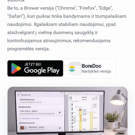
Be to, a
Brower versija
("Chrome", "Firefox", "Edge",
"Safari"), kuri puikiai tinka bandymams ir trumpalaikiam
naudojimui. Ilgalaikiam stabiliam naudojimui, ypač
atsižvelgiant į vietinę duomenų saugyklą ir
kontroliuojamus atnaujinimus, rekomenduojama
programėlės versija.
BoreDoc
Naršyklės versija