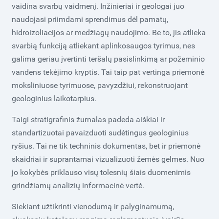
vaidina svarbų vaidmenį. Inžinieriai ir geologai juo
naudojasi priimdami sprendimus dėl pamatų,
hidroizoliacijos ar medžiagų naudojimo. Be to, jis atlieka
svarbią funkciją atliekant aplinkosaugos tyrimus, nes
galima geriau įvertinti teršalų pasislinkimą ar požeminio
vandens tekėjimo kryptis. Tai taip pat vertinga priemonė
moksliniuose tyrimuose, pavyzdžiui, rekonstruojant
geologinius laikotarpius.
Taigi stratigrafinis žurnalas padeda aiškiai ir
standartizuotai pavaizduoti sudėtingus geologinius
ryšius. Tai ne tik techninis dokumentas, bet ir priemonė
skaidriai ir suprantamai vizualizuoti žemės gelmes. Nuo
jo kokybės priklauso visų tolesnių šiais duomenimis
grindžiamų analizių informacinė vertė.
Siekiant užtikrinti vienodumą ir palyginamumą,