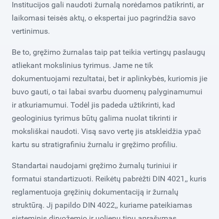
Institucijos gali naudoti žurnalą norėdamos patikrinti, ar
laikomasi teisės aktų, o ekspertai juo pagrindžia savo
vertinimus.
Be to, gręžimo žurnalas taip pat teikia vertingų paslaugų
atliekant mokslinius tyrimus. Jame ne tik
dokumentuojami rezultatai, bet ir aplinkybės, kuriomis jie
buvo gauti, o tai labai svarbu duomenų palyginamumui
ir atkuriamumui. Todėl jis padeda užtikrinti, kad
geologinius tyrimus būtų galima nuolat tikrinti ir
moksliškai naudoti. Visą savo vertę jis atskleidžia ypač
kartu su stratigrafiniu žurnalu ir gręžimo profiliu.
Standartai naudojami gręžimo žurnalų turiniui ir
formatui standartizuoti. Reikėtų pabrėžti DIN 4021,, kuris
reglamentuoja gręžinių dokumentaciją ir žurnalų
struktūrą. Jį papildo DIN 4022,, kuriame pateikiamas
sisteminis dirvožemio ir uolienų tipų aprašymas.