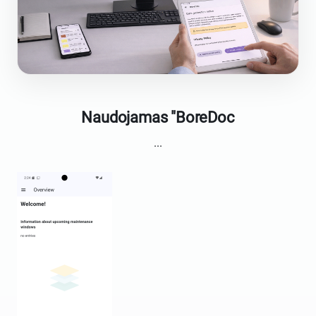
Naudojamas "BoreDoc
...