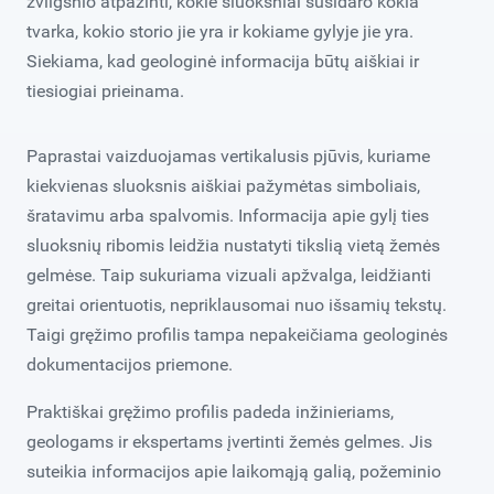
žvilgsnio atpažinti, kokie sluoksniai susidaro kokia
tvarka, kokio storio jie yra ir kokiame gylyje jie yra.
Siekiama, kad geologinė informacija būtų aiškiai ir
tiesiogiai prieinama.
Paprastai vaizduojamas vertikalusis pjūvis, kuriame
kiekvienas sluoksnis aiškiai pažymėtas simboliais,
šratavimu arba spalvomis. Informacija apie gylį ties
sluoksnių ribomis leidžia nustatyti tikslią vietą žemės
gelmėse. Taip sukuriama vizuali apžvalga, leidžianti
greitai orientuotis, nepriklausomai nuo išsamių tekstų.
Taigi gręžimo profilis tampa nepakeičiama geologinės
dokumentacijos priemone.
Praktiškai gręžimo profilis padeda inžinieriams,
geologams ir ekspertams įvertinti žemės gelmes. Jis
suteikia informacijos apie laikomąją galią, požeminio