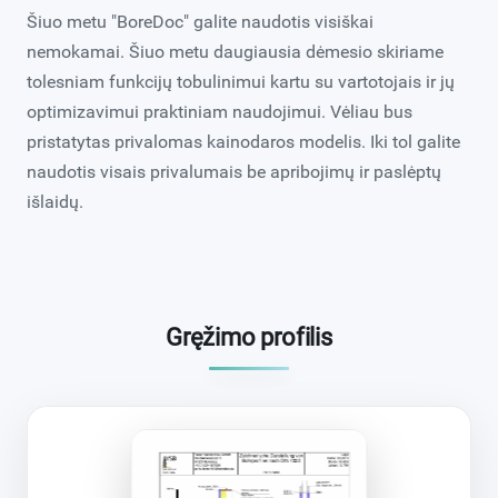
Šiuo metu "BoreDoc" galite naudotis visiškai
nemokamai. Šiuo metu daugiausia dėmesio skiriame
tolesniam funkcijų tobulinimui kartu su vartotojais ir jų
optimizavimui praktiniam naudojimui. Vėliau bus
pristatytas privalomas kainodaros modelis. Iki tol galite
naudotis visais privalumais be apribojimų ir paslėptų
išlaidų.
Gręžimo profilis