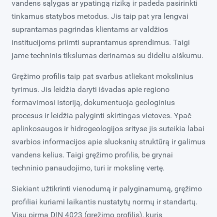
vandens sąlygas ar ypatingą riziką ir padeda pasirinkti
tinkamus statybos metodus. Jis taip pat yra lengvai
suprantamas pagrindas klientams ar valdžios
institucijoms priimti suprantamus sprendimus. Taigi
jame techninis tikslumas derinamas su dideliu aiškumu.
Gręžimo profilis taip pat svarbus atliekant mokslinius
tyrimus. Jis leidžia daryti išvadas apie regiono
formavimosi istoriją, dokumentuoja geologinius
procesus ir leidžia palyginti skirtingas vietoves. Ypač
aplinkosaugos ir hidrogeologijos srityse jis suteikia labai
svarbios informacijos apie sluoksnių struktūrą ir galimus
vandens kelius. Taigi gręžimo profilis, be grynai
techninio panaudojimo, turi ir mokslinę vertę.
Siekiant užtikrinti vienodumą ir palyginamumą, gręžimo
profiliai kuriami laikantis nustatytų normų ir standartų.
Visų pirma DIN 4023 (gręžimo profilis), kuris