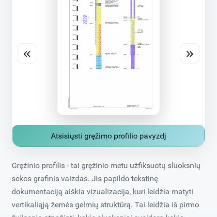
«
»
Atsisiųsti gręžimo profilio pavyzdį
Gręžinio profilis - tai gręžinio metu užfiksuotų sluoksnių
sekos grafinis vaizdas. Jis papildo tekstinę
dokumentaciją aiškia vizualizacija, kuri leidžia matyti
vertikaliąją žemės gelmių struktūrą. Tai leidžia iš pirmo