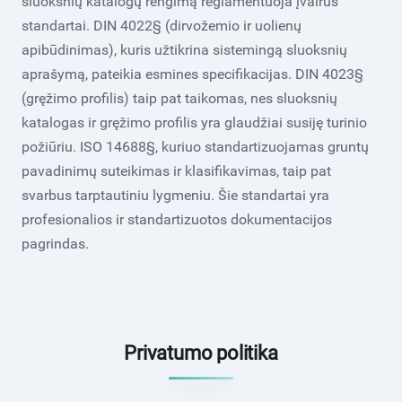
sluoksnių katalogų rengimą reglamentuoja įvairūs
standartai. DIN 4022§ (dirvožemio ir uolienų
apibūdinimas), kuris užtikrina sistemingą sluoksnių
aprašymą, pateikia esmines specifikacijas. DIN 4023§
(gręžimo profilis) taip pat taikomas, nes sluoksnių
katalogas ir gręžimo profilis yra glaudžiai susiję turinio
požiūriu. ISO 14688§, kuriuo standartizuojamas gruntų
pavadinimų suteikimas ir klasifikavimas, taip pat
svarbus tarptautiniu lygmeniu. Šie standartai yra
profesionalios ir standartizuotos dokumentacijos
pagrindas.
Privatumo politika