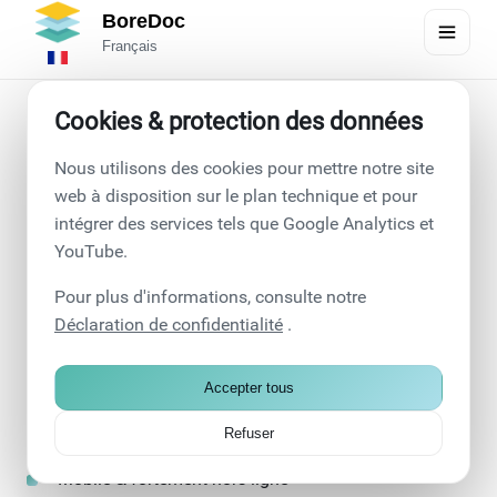
BoreDoc
Français
Cookies & protection des données
BoreDoc - Documentation
Nous utilisons des cookies pour mettre notre site
numérique de forage. Facile
web à disposition sur le plan technique et pour
intégrer des services tels que Google Analytics et
à utiliser. Hors ligne. Fiable.
YouTube.
Pour plus d'informations, consulte notre
Avec BoreDoc, vous saisissez les données de forage
Déclaration de confidentialité
.
directement sur place - de manière structurée, mobile et
sans paperasserie. L'application crée des rapports prêts
Accepter tous
à être imprimés, fonctionne également hors ligne et
protège vos données conformément au RGPD.
Refuser
Mobile & fortement hors ligne